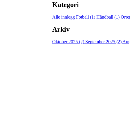
Kategori
Alle innlegg
Fotball (1)
Håndball (1)
Orre
Arkiv
Oktober 2025 (2)
September 2025 (2)
Aug
Bli medlem i klubben!
Trykk her for innmelding
Orre idrettslag
Roslandsvegen 358, 4343 ORRE
Org. nr.: 970115269