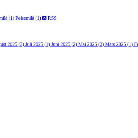
milå (1)
Pølsemilå (1)
RSS
ust 2025 (3)
Juli 2025 (1)
Juni 2025 (2)
Mai 2025 (2)
Mars 2025 (1)
F