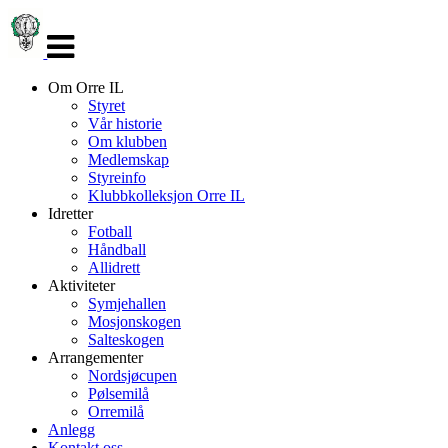
Veksle
navigasjon
Om Orre IL
Styret
Vår historie
Om klubben
Medlemskap
Styreinfo
Klubbkolleksjon Orre IL
Idretter
Fotball
Håndball
Allidrett
Aktiviteter
Symjehallen
Mosjonskogen
Salteskogen
Arrangementer
Nordsjøcupen
Pølsemilå
Orremilå
Anlegg
Kontakt oss