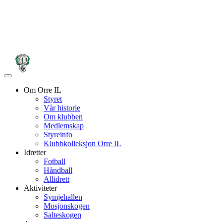
Veksle
navigasjon
Om Orre IL
Styret
Vår historie
Om klubben
Medlemskap
Styreinfo
Klubbkolleksjon Orre IL
Idretter
Fotball
Håndball
Allidrett
Aktiviteter
Symjehallen
Mosjonskogen
Salteskogen