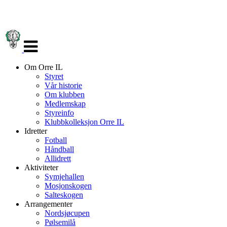
Veksle
navigasjon
Om Orre IL
Styret
Vår historie
Om klubben
Medlemskap
Styreinfo
Klubbkolleksjon Orre IL
Idretter
Fotball
Håndball
Allidrett
Aktiviteter
Symjehallen
Mosjonskogen
Salteskogen
Arrangementer
Nordsjøcupen
Pølsemilå