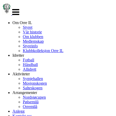
Veksle
navigasjon
Om Orre IL
Styret
Vår historie
Om klubben
Medlemskap
Styreinfo
Klubbkolleksjon Orre IL
Idretter
Fotball
Håndball
Allidrett
Aktiviteter
Symjehallen
Mosjonskogen
Salteskogen
Arrangementer
Nordsjøcupen
Pølsemilå
Orremilå
Anlegg
Kontakt oss